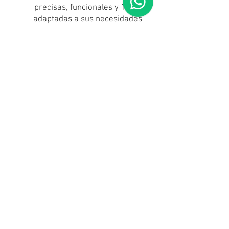
precisas, funcionales y 100%
adaptadas a sus necesidades
de vivienda y presupuesto.
Con el diseño de planos
plasmamos las
especificaciones que servirán
de guía para el desarrollo de
cada proyecto garantizando
un resultado óptimo.