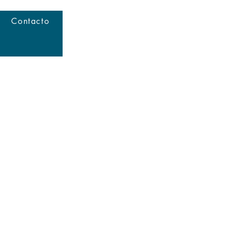
Contacto
ES EN
+(506)4001-1990