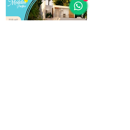
Conoce Mas
Redes Sociales
Constructora Cobaci- Ingenieria Costa Rica