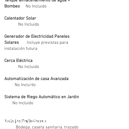
Tanque almacenamiento de agua +
Bombeo
No Incluido
Calentador Solar
No Incluido
Generador de Electricidad Paneles
Solares
Incluye previstas para
instalación futura
Cerca Eléctrica
No Incluido
Automatización de casa Avanzada
No Incluido
Generales
Sistema de Riego Automático en Jardin
No Incluido
Obra Gris y Estructura Principal
Trabajos Preliminares
Bodega, caseta sanitaria, trazado