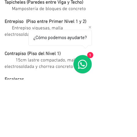
Tapicheles (Paredes entre Viga y Techo)
Mampostería de bloques de concreto
Entrepiso (Piso entre Primer Nivel 1 y 2)
Entrepiso viguesas, malla
electrosoldada, concreto Concretera
¿Cómo podemos ayudarte?
Contrapiso (Piso del Nivel 1)
1
15cm lastre compactado, malla
electrosoldada y chorrea concreto
Escaleras
Sólida en concreto o estructura
metálica semi al aire
Repellos Externos e Internos
Arena + Repello fino en sacos, fibra
de nylon para disminuir fisuras
Estructura de Techo